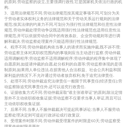
的原则.劳动监察的设立,主要强调行政性,它是国家机关依法行政的机
构.
3、适用法律规范不同.劳动法律规范按其规定事项不同,可划分为关
于劳动者实体权利义务的法律规范和关于劳动关系运行规则的法律
规范;按其法律的约束力不同,可划分为强行性法律规范和任意性法律
规范.劳动仲裁处理劳动争议既适用强行性法律规范也适用任意性法
律规范,并可以依据劳动合同中的有效条款、企业劳动规则等进行调
解和裁决.劳动监察处理案件只能适用强行性法律规范.
4、程序不同.劳动仲裁机构依当事人的请求而实施仲裁,既不诉不理;
劳动监察主体对其职权范围内的事项则应当主动进行监察.劳动仲裁
适用调解程序;劳动监察不适用调解程序;劳动仲裁的程序集中体现了
自愿原则,如提请仲裁的自愿,处分权利的自愿等;劳动监察体现的是强
制原则,如果用人单位违法,在损害他人合法权益、社会公共利益和国
家利益的情况下,不允许通过劳动者放弃权利,免于追究法律责任.
5、处理不同.劳动仲裁追究法律责任一般限于民事责任(经济责任);劳
动监察除追究民事责任外,还可以追究行政责任.
6、证据收集方式不同.劳动仲裁采取“谁主张谁举证”的原则,除法定情
形外不主动依职权收集证据;劳动监察不仅要求当事人举证,而且可以
主动依职权收集证据.
7、后果不同.当事人不服仲裁裁决可提起民事诉讼;当事人不服劳动
监察处理决定则可提起行政诉讼或行政复议.
8、受理案件时限不同.劳动仲裁受理案件的时限是60天;劳动监察受
理案件的时限是两年.